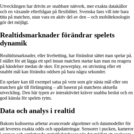
Utvecklingen har drivits av snabbare nätverk, mer exakta datakällor
och en växande efterfrågan på flexibilitet. Svenska fans vill inte bara
titta på matchen, utan vara en aktiv del av den – och mobilteknologin
gör det möjligt.
Realtidsmarknader förändrar spelets
dynamik
Realtidsmarknader, eller livebetting, har förändrat sättet man spelar på.
I stället för att lägga ett spel innan matchen startar kan man nu reagera
på händelser medan de sker. Ett powerplay, en utvisning eller ett
snabbt mål kan förändra oddsen på bara några sekunder.
En spelare kan till exempel satsa på vem som gör nästa mål eller om
matchen går till förlängning – allt baserat på matchens aktuella
utveckling. Den här typen av interaktivitet kräver snabba beslut och en
god känsla för spelets rytm.
Data och analys i realtid
Bakom kulisserna arbetar avancerade algoritmer och datamodeller för
att leverera exakta odds och uppdateringar. Sensorer i pucken, kameror