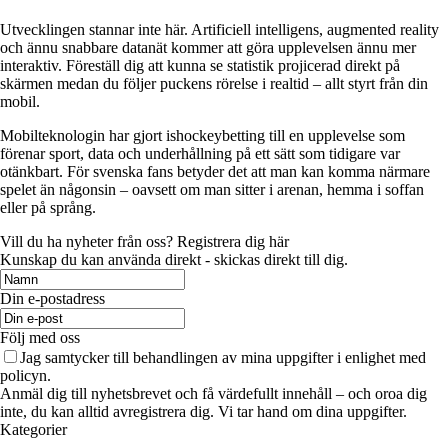
Utvecklingen stannar inte här. Artificiell intelligens, augmented reality
och ännu snabbare datanät kommer att göra upplevelsen ännu mer
interaktiv. Föreställ dig att kunna se statistik projicerad direkt på
skärmen medan du följer puckens rörelse i realtid – allt styrt från din
mobil.
Mobilteknologin har gjort ishockeybetting till en upplevelse som
förenar sport, data och underhållning på ett sätt som tidigare var
otänkbart. För svenska fans betyder det att man kan komma närmare
spelet än någonsin – oavsett om man sitter i arenan, hemma i soffan
eller på språng.
Vill du ha nyheter från oss? Registrera dig här
Kunskap du kan använda direkt - skickas direkt till dig.
Din e-postadress
Följ med oss
Jag samtycker till behandlingen av mina uppgifter i enlighet med
policyn.
Anmäl dig till nyhetsbrevet och få värdefullt innehåll – och oroa dig
inte, du kan alltid avregistrera dig. Vi tar hand om dina uppgifter.
Kategorier