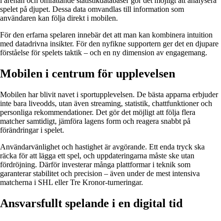
i arenan och omfattande statistikdatabaser gör det möjligt att analysera
spelet på djupet. Dessa data omvandlas till information som
användaren kan följa direkt i mobilen.
För den erfarna spelaren innebär det att man kan kombinera intuition
med datadrivna insikter. För den nyfikne supportern ger det en djupare
förståelse för spelets taktik – och en ny dimension av engagemang.
Mobilen i centrum för upplevelsen
Mobilen har blivit navet i sportupplevelsen. De bästa apparna erbjuder
inte bara liveodds, utan även streaming, statistik, chattfunktioner och
personliga rekommendationer. Det gör det möjligt att följa flera
matcher samtidigt, jämföra lagens form och reagera snabbt på
förändringar i spelet.
Användarvänlighet och hastighet är avgörande. Ett enda tryck ska
räcka för att lägga ett spel, och uppdateringarna måste ske utan
fördröjning. Därför investerar många plattformar i teknik som
garanterar stabilitet och precision – även under de mest intensiva
matcherna i SHL eller Tre Kronor-turneringar.
Ansvarsfullt spelande i en digital tid