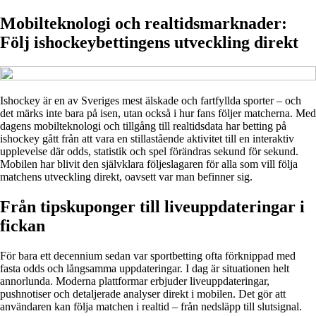
Mobilteknologi och realtidsmarknader:
Följ ishockeybettingens utveckling direkt
Ishockey är en av Sveriges mest älskade och fartfyllda sporter – och
det märks inte bara på isen, utan också i hur fans följer matcherna. Med
dagens mobilteknologi och tillgång till realtidsdata har betting på
ishockey gått från att vara en stillastående aktivitet till en interaktiv
upplevelse där odds, statistik och spel förändras sekund för sekund.
Mobilen har blivit den självklara följeslagaren för alla som vill följa
matchens utveckling direkt, oavsett var man befinner sig.
Från tipskuponger till liveuppdateringar i
fickan
För bara ett decennium sedan var sportbetting ofta förknippad med
fasta odds och långsamma uppdateringar. I dag är situationen helt
annorlunda. Moderna plattformar erbjuder liveuppdateringar,
pushnotiser och detaljerade analyser direkt i mobilen. Det gör att
användaren kan följa matchen i realtid – från nedsläpp till slutsignal.