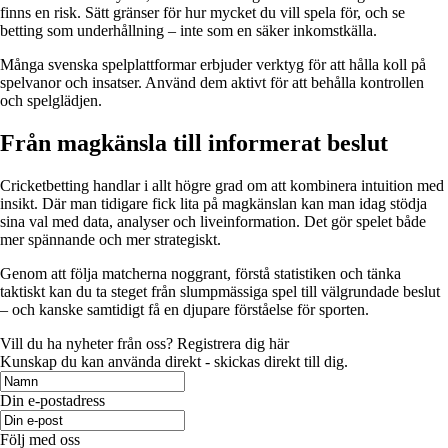
finns en risk. Sätt gränser för hur mycket du vill spela för, och se
betting som underhållning – inte som en säker inkomstkälla.
Många svenska spelplattformar erbjuder verktyg för att hålla koll på
spelvanor och insatser. Använd dem aktivt för att behålla kontrollen
och spelglädjen.
Från magkänsla till informerat beslut
Cricketbetting handlar i allt högre grad om att kombinera intuition med
insikt. Där man tidigare fick lita på magkänslan kan man idag stödja
sina val med data, analyser och liveinformation. Det gör spelet både
mer spännande och mer strategiskt.
Genom att följa matcherna noggrant, förstå statistiken och tänka
taktiskt kan du ta steget från slumpmässiga spel till välgrundade beslut
– och kanske samtidigt få en djupare förståelse för sporten.
Vill du ha nyheter från oss? Registrera dig här
Kunskap du kan använda direkt - skickas direkt till dig.
Din e-postadress
Följ med oss