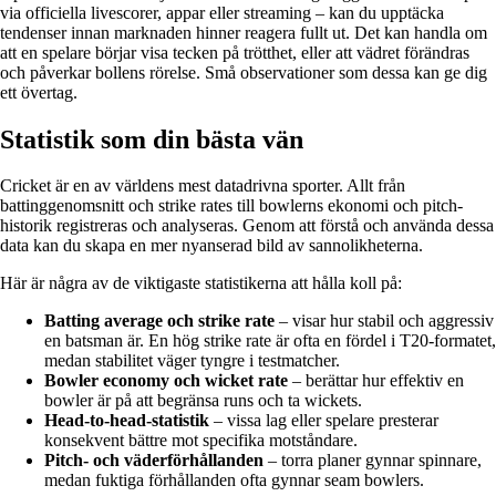
via officiella livescorer, appar eller streaming – kan du upptäcka
tendenser innan marknaden hinner reagera fullt ut. Det kan handla om
att en spelare börjar visa tecken på trötthet, eller att vädret förändras
och påverkar bollens rörelse. Små observationer som dessa kan ge dig
ett övertag.
Statistik som din bästa vän
Cricket är en av världens mest datadrivna sporter. Allt från
battinggenomsnitt och strike rates till bowlerns ekonomi och pitch-
historik registreras och analyseras. Genom att förstå och använda dessa
data kan du skapa en mer nyanserad bild av sannolikheterna.
Här är några av de viktigaste statistikerna att hålla koll på:
Batting average och strike rate
– visar hur stabil och aggressiv
en batsman är. En hög strike rate är ofta en fördel i T20-formatet,
medan stabilitet väger tyngre i testmatcher.
Bowler economy och wicket rate
– berättar hur effektiv en
bowler är på att begränsa runs och ta wickets.
Head-to-head-statistik
– vissa lag eller spelare presterar
konsekvent bättre mot specifika motståndare.
Pitch- och väderförhållanden
– torra planer gynnar spinnare,
medan fuktiga förhållanden ofta gynnar seam bowlers.