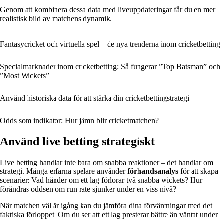
Genom att kombinera dessa data med liveuppdateringar får du en mer
realistisk bild av matchens dynamik.
Fantasycricket och virtuella spel – de nya trenderna inom cricketbetting
Specialmarknader inom cricketbetting: Så fungerar ”Top Batsman” och
”Most Wickets”
Använd historiska data för att stärka din cricketbettingstrategi
Odds som indikator: Hur jämn blir cricketmatchen?
Använd live betting strategiskt
Live betting handlar inte bara om snabba reaktioner – det handlar om
strategi. Många erfarna spelare använder
förhandsanalys
för att skapa
scenarier: Vad händer om ett lag förlorar två snabba wickets? Hur
förändras oddsen om run rate sjunker under en viss nivå?
När matchen väl är igång kan du jämföra dina förväntningar med det
faktiska förloppet. Om du ser att ett lag presterar bättre än väntat under