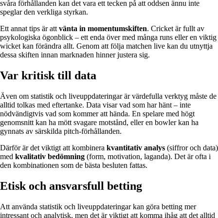
svåra förhållanden kan det vara ett tecken på att oddsen ännu inte
speglar den verkliga styrkan.
Ett annat tips är att
vänta in momentumskiften
. Cricket är fullt av
psykologiska ögonblick – ett enda över med många runs eller en viktig
wicket kan förändra allt. Genom att följa matchen live kan du utnyttja
dessa skiften innan marknaden hinner justera sig.
Var kritisk till data
Även om statistik och liveuppdateringar är värdefulla verktyg måste de
alltid tolkas med eftertanke. Data visar vad som har hänt – inte
nödvändigtvis vad som kommer att hända. En spelare med högt
genomsnitt kan ha mött svagare motstånd, eller en bowler kan ha
gynnats av särskilda pitch-förhållanden.
Därför är det viktigt att kombinera
kvantitativ analys
(siffror och data)
med
kvalitativ bedömning
(form, motivation, laganda). Det är ofta i
den kombinationen som de bästa besluten fattas.
Etisk och ansvarsfull betting
Att använda statistik och liveuppdateringar kan göra betting mer
intressant och analytisk, men det är viktigt att komma ihåg att det alltid