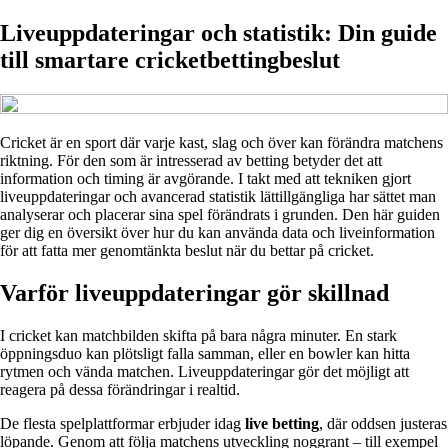
Liveuppdateringar och statistik: Din guide
till smartare cricketbettingbeslut
Cricket är en sport där varje kast, slag och över kan förändra matchens
riktning. För den som är intresserad av betting betyder det att
information och timing är avgörande. I takt med att tekniken gjort
liveuppdateringar och avancerad statistik lättillgängliga har sättet man
analyserar och placerar sina spel förändrats i grunden. Den här guiden
ger dig en översikt över hur du kan använda data och liveinformation
för att fatta mer genomtänkta beslut när du bettar på cricket.
Varför liveuppdateringar gör skillnad
I cricket kan matchbilden skifta på bara några minuter. En stark
öppningsduo kan plötsligt falla samman, eller en bowler kan hitta
rytmen och vända matchen. Liveuppdateringar gör det möjligt att
reagera på dessa förändringar i realtid.
De flesta spelplattformar erbjuder idag
live betting
, där oddsen justeras
löpande. Genom att följa matchens utveckling noggrant – till exempel