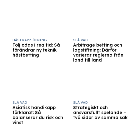
HÄSTKAPPLÖPNING
SLÅ VAD
Följ odds i realtid: Så
Arbitrage betting och
förändrar ny teknik
lagstiftning: Därför
hästbetting
varierar reglerna från
land till land
SLÅ VAD
SLÅ VAD
Asiatisk handikapp
Strategiskt och
förklarat: Så
ansvarsfullt spelande –
balanserar du risk och
två sidor av samma sak
vinst