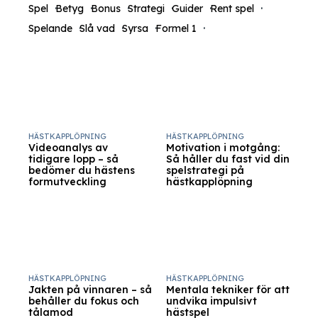
Spel
Betyg
Bonus
Strategi
Guider
Rent spel
Spelande
Slå vad
Syrsa
Formel 1
HÄSTKAPPLÖPNING
HÄSTKAPPLÖPNING
Videoanalys av
Motivation i motgång:
tidigare lopp – så
Så håller du fast vid din
bedömer du hästens
spelstrategi på
formutveckling
hästkapplöpning
HÄSTKAPPLÖPNING
HÄSTKAPPLÖPNING
Jakten på vinnaren – så
Mentala tekniker för att
behåller du fokus och
undvika impulsivt
tålamod
hästspel