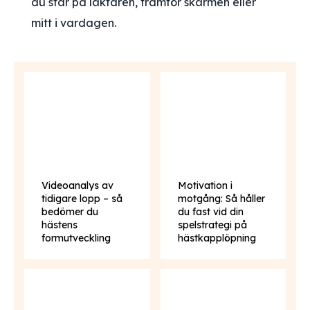
du står på läktaren, framför skärmen eller
mitt i vardagen.
Videoanalys av
Motivation i
tidigare lopp – så
motgång: Så håller
bedömer du
du fast vid din
hästens
spelstrategi på
formutveckling
hästkapplöpning