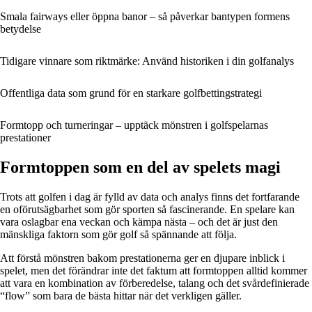
Smala fairways eller öppna banor – så påverkar bantypen formens
betydelse
Tidigare vinnare som riktmärke: Använd historiken i din golfanalys
Offentliga data som grund för en starkare golfbettingstrategi
Formtopp och turneringar – upptäck mönstren i golfspelarnas
prestationer
Formtoppen som en del av spelets magi
Trots att golfen i dag är fylld av data och analys finns det fortfarande
en oförutsägbarhet som gör sporten så fascinerande. En spelare kan
vara oslagbar ena veckan och kämpa nästa – och det är just den
mänskliga faktorn som gör golf så spännande att följa.
Att förstå mönstren bakom prestationerna ger en djupare inblick i
spelet, men det förändrar inte det faktum att formtoppen alltid kommer
att vara en kombination av förberedelse, talang och det svårdefinierade
“flow” som bara de bästa hittar när det verkligen gäller.