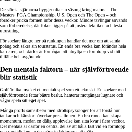
De största stjärnorna bygger ofta sin säsong kring majors – The
Masters, PGA Championship, U.S. Open och The Open – och
försöker pricka formen inför dessa veckor. Mindre tävlingar används
som förberedelse, där fokus ligger på att justera tekniken och testa
utrustning.
För spelare längre ner på rankingen handlar det mer om att samla
poäng och säkra sin tourstatus. En enda bra vecka kan förändra hela
karriären, och därför är förmågan att utnyttja en formtopp vid rätt
tillfälle helt avgörande.
Den mentala faktorn – när självförtroende
blir statistik
Golf är lika mycket ett mentalt spel som ett tekniskt. En spelare med
självförtroende fattar bättre beslut, hanterar motgångar lugnare och
vågar spela sitt eget spel.
Många proffs samarbetar med idrottspsykologer för att förstå hur
tankar och känslor påverkar prestationen. En bra runda kan skapa
momentum, medan en dålig upplevelse kan sitta kvar i flera veckor.
Det mentala är därför en central del av att hålla fast vid en formtopp –
och samtidigt en av de svåraste faktorerna att mäta.