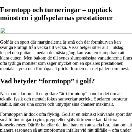
Formtopp och turneringar – upptäck
mönstren i golfspelarnas prestationer
Golf är en sport där marginalerna är små och där formkurvan kan
svänga kraftigt från vecka till vecka. Vissa helger sitter allt – utslag,
inspel och puttar – medan det nästa gång kan vara en kamp bara att
klara cutten. Men bakom de till synes slumpmässiga variationerna finns
ofta tydliga mönster som säger mycket om en spelares prestationer,
mentala styrka och förmåga att pricka formen när det gäller som mest.
Vad betyder “formtopp” i golf?
När man talar om att en golfare “är i formtopp” handlar det om att
teknik, fysik och mentalt fokus samverkar perfekt. Spelaren presterar
stabilt, sänker sina scorer och utnyttjar sina chanser maximalt.
Formtoppen är dock ofta flyktig. Golf är en tekniskt krävande sport där
små förändringar i rytm, grepp eller självförtroende kan få stora
konsekvenser. Därför handlar det inte bara om att spela bra, utan om att
planera säsongen så att toppformen infaller vid rätt tillfälle – ofta under