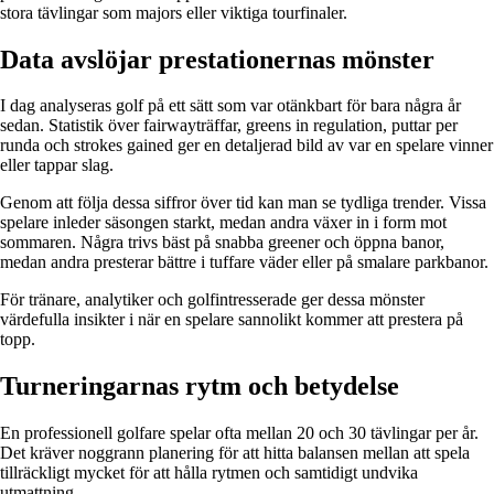
stora tävlingar som majors eller viktiga tourfinaler.
Data avslöjar prestationernas mönster
I dag analyseras golf på ett sätt som var otänkbart för bara några år
sedan. Statistik över fairwayträffar, greens in regulation, puttar per
runda och strokes gained ger en detaljerad bild av var en spelare vinner
eller tappar slag.
Genom att följa dessa siffror över tid kan man se tydliga trender. Vissa
spelare inleder säsongen starkt, medan andra växer in i form mot
sommaren. Några trivs bäst på snabba greener och öppna banor,
medan andra presterar bättre i tuffare väder eller på smalare parkbanor.
För tränare, analytiker och golfintresserade ger dessa mönster
värdefulla insikter i när en spelare sannolikt kommer att prestera på
topp.
Turneringarnas rytm och betydelse
En professionell golfare spelar ofta mellan 20 och 30 tävlingar per år.
Det kräver noggrann planering för att hitta balansen mellan att spela
tillräckligt mycket för att hålla rytmen och samtidigt undvika
utmattning.