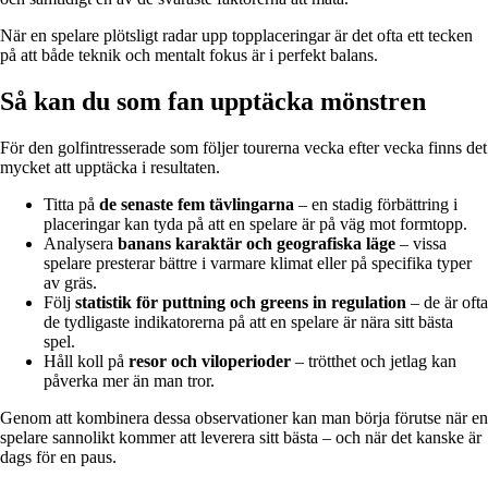
När en spelare plötsligt radar upp topplaceringar är det ofta ett tecken
på att både teknik och mentalt fokus är i perfekt balans.
Så kan du som fan upptäcka mönstren
För den golfintresserade som följer tourerna vecka efter vecka finns det
mycket att upptäcka i resultaten.
Titta på
de senaste fem tävlingarna
– en stadig förbättring i
placeringar kan tyda på att en spelare är på väg mot formtopp.
Analysera
banans karaktär och geografiska läge
– vissa
spelare presterar bättre i varmare klimat eller på specifika typer
av gräs.
Följ
statistik för puttning och greens in regulation
– de är ofta
de tydligaste indikatorerna på att en spelare är nära sitt bästa
spel.
Håll koll på
resor och viloperioder
– trötthet och jetlag kan
påverka mer än man tror.
Genom att kombinera dessa observationer kan man börja förutse när en
spelare sannolikt kommer att leverera sitt bästa – och när det kanske är
dags för en paus.